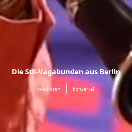
Die Stil-Vagabunden aus Berlin
reinhören!
konzerte!